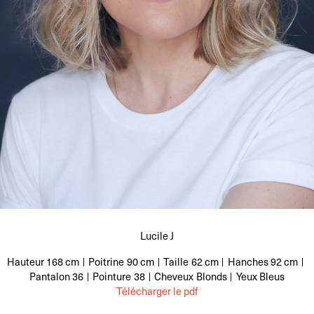
Lucile J
Hauteur
168 cm
Poitrine
90 cm
Taille
62 cm
Hanches
92 cm
Pantalon
36
Pointure
38
Cheveux
Blonds
Yeux
Bleus
Télécharger le pdf