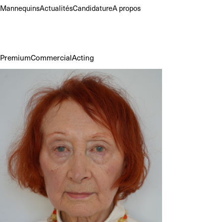
Mannequins
Actualités
Candidature
A propos
Premium
Commercial
Acting