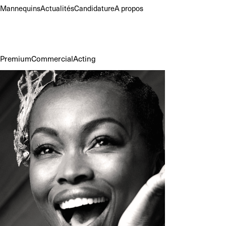
Mannequins
Actualités
Candidature
A propos
Premium
Commercial
Acting