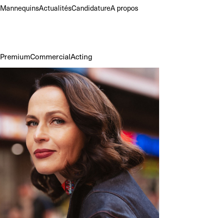
Mannequins
Actualités
Candidature
A propos
Premium
Commercial
Acting