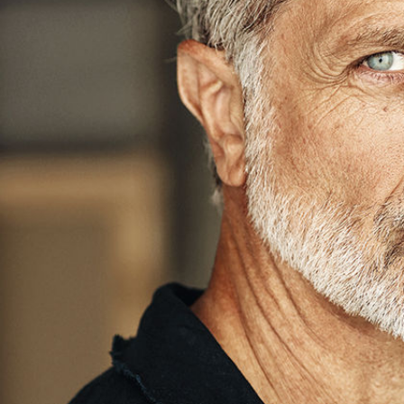
Alex Los
Hauteur
184 cm
Poitrine
100 cm
Taille
86 cm
Hanches
100 cm
Pantalon
48
Pointure
43
Cheveux
Poivre & Sel
Yeux
Bleus
Télécharger le pdf