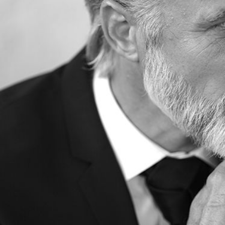
Alexander Manz
Hauteur
180 cm
Poitrine
127 cm
Taille
102 cm
Hanches
107 cm
Pantalon
42
Pointure
44
Cheveux
Poivre & Sel
Yeux
Bleus
Télécharger le pdf