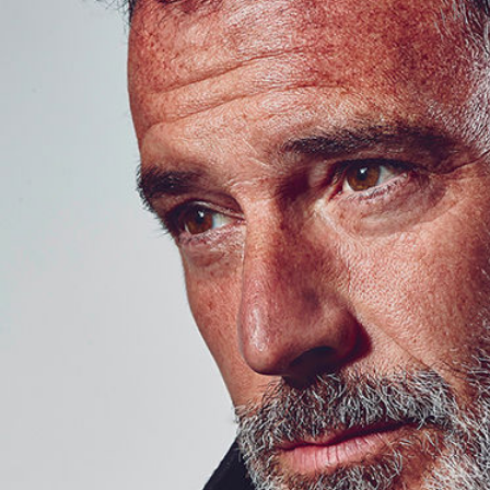
Alistair Hallam
Hauteur
183 cm
Poitrine
101 cm
Taille
86 cm
Pantalon
44
Pointure
43
Cheveux
Poivre & Sel
Yeux
Noisettes
Télécharger le pdf