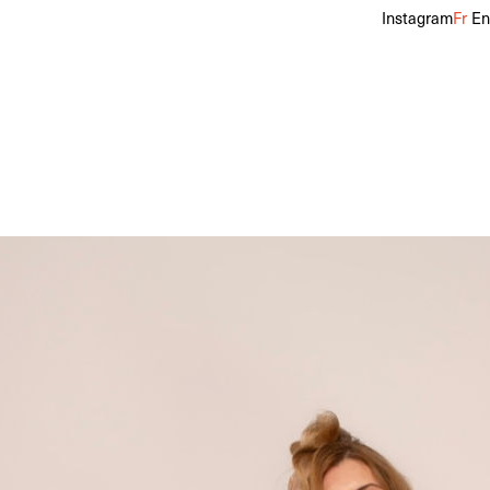
Instagram
Fr
En
alon
36
Pointure
39
Cheveux
Blonds
Yeux
Marrons
f