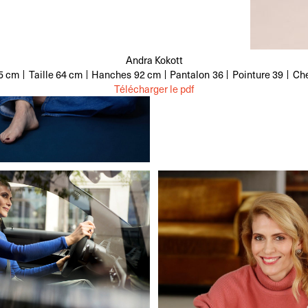
Andra Kokott
5 cm
Taille
64 cm
Hanches
92 cm
Pantalon
36
Pointure
39
Ch
Télécharger le pdf