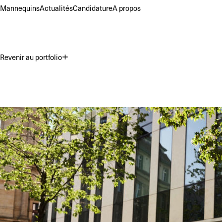
Mannequins
Actualités
Candidature
A propos
Revenir au portfolio
Premium
Commercial
Acting
H