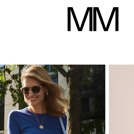
Andra Kokott
auteur
176 cm
Poitrine
85 cm
Taille
64 cm
Hanches
92 cm
Pant
Télécharger le pd