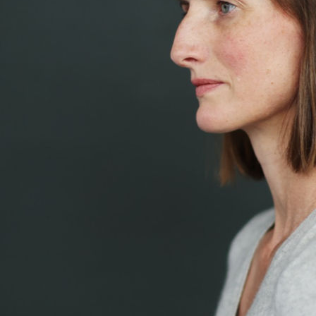
Anne Sophie Billard
Hauteur
171 cm
Poitrine
85 cm
Taille
62 cm
Hanches
90 cm
Pantalon
36
Pointure
40
Cheveux
Châtains
Yeux
Bleus
Télécharger le pdf