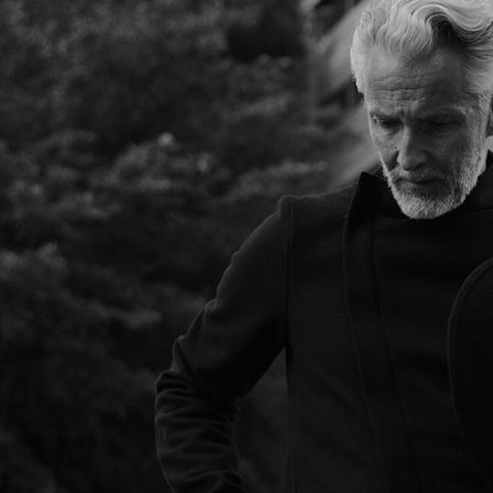
Ben Desombre
Hauteur
183 cm
Poitrine
95 cm
Taille
80 cm
Hanches
95 cm
Pantalon
40
Pointure
43
Cheveux
Poivre & Sel
Yeux
Bleus
Télécharger le pdf