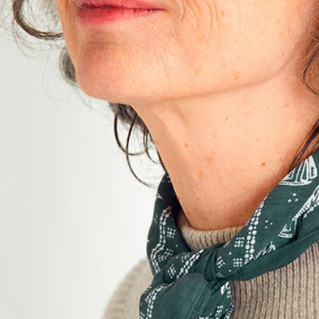
Catherine Matty
Hauteur
173 cm
Poitrine
90 cm
Taille
74 cm
Hanches
95 cm
Pantalon
38
Pointure
38,5
Cheveux
Gris
Yeux
Verts
Télécharger le pdf