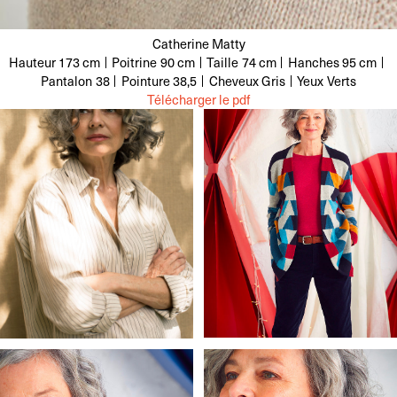
Catherine Matty
Hauteur
173 cm
Poitrine
90 cm
Taille
74 cm
Hanches
95 cm
Pantalon
38
Pointure
38,5
Cheveux
Gris
Yeux
Verts
Télécharger le pdf