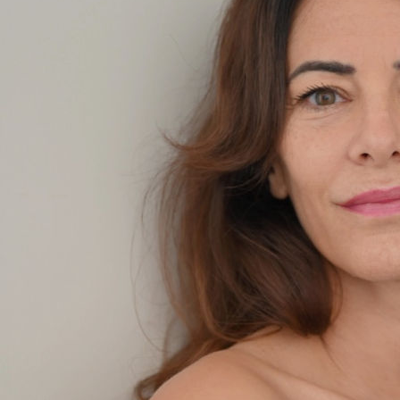
Eve Peyrieux
Hauteur
170 cm
Poitrine
85 cm
Taille
65 cm
Hanches
85 cm
Pantalon
38
Pointure
38
Cheveux
Bruns, Longs
Yeux
Verts
Télécharger le pdf