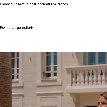
Mannequins
Actualités
Candidature
A propos
Revenir au portfolio
Premium
Commercial
Acting