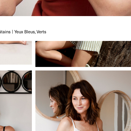
âtains
Yeux
Bleus, Verts