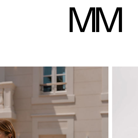
Flavie Lheritier
Hauteur
178 cm
Poitrine
94 cm
Taille
75 cm
Hanches
101 cm
Télécharger le pd