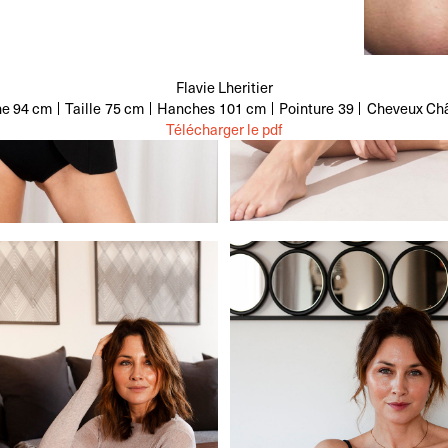
Flavie Lheritier
ne
94 cm
Taille
75 cm
Hanches
101 cm
Pointure
39
Cheveux
Ch
Télécharger le pdf