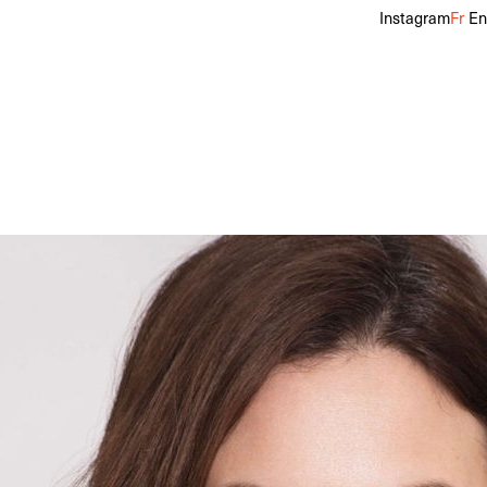
Instagram
Fr
En
Pointure
39
Cheveux
Châtains
Yeux
Bleus, Verts
f