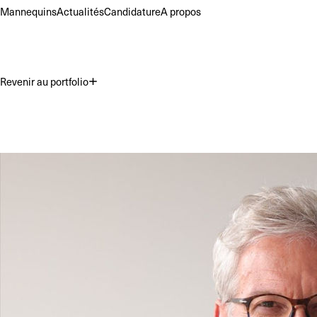
Mannequins
Actualités
Candidature
A propos
Revenir au portfolio
Premium
Commercial
Acting
Hauteur