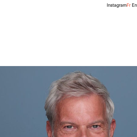
Instagram
Fr
En
2, 50
Pointure
44,5
Cheveux
Poivre & Sel
Yeux
Bleus, Verts
f