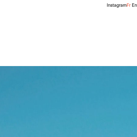
Instagram
Fr
En
in
inture
44
Cheveux
Châtains Clairs, Blonds Foncés
Yeux
Gris, Verts
f