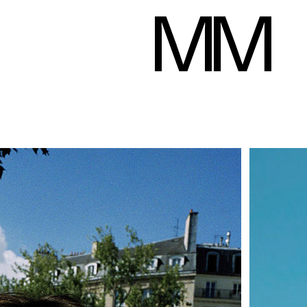
Jean-Baptiste Lub
m
Poitrine
100 cm
Taille
85 cm
Hanches
98 cm
Pantalon
42
Po
Télécharger le pd