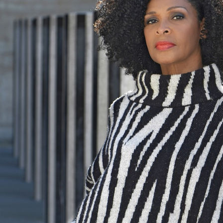
Kathy J-L
Hauteur
177 cm
Poitrine
89 cm
Taille
77 cm
Hanches
106 cm
Pointure
41,5
Cheveux
Châtains Foncés, Noirs
Yeux
Marrons
Télécharger le pdf