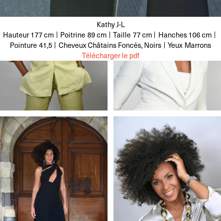
Kathy J-L
Hauteur
177 cm
Poitrine
89 cm
Taille
77 cm
Hanches
106 cm
Pointure
41,5
Cheveux
Châtains Foncés, Noirs
Yeux
Marrons
Télécharger le pdf