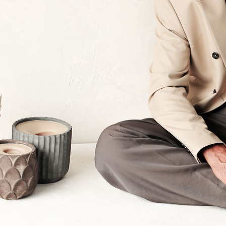
Laurent Leterouin
Hauteur
190 cm
Poitrine
107 cm
Taille
84 cm
Hanches
102 cm
Pantalon
52
Pointure
45
Cheveux
Gris, Poivre & Sel
Yeux
Verts
Télécharger le pdf