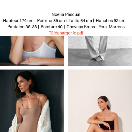
Noelia Pascual
Hauteur
174 cm
Poitrine
85 cm
Taille
64 cm
Hanches
92 cm
Pantalon
36, 38
Pointure
40
Cheveux
Bruns
Yeux
Marrons
Télécharger le pdf