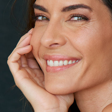
Noelia Pascual
Hauteur
174 cm
Poitrine
85 cm
Taille
64 cm
Hanches
92 cm
Pantalon
36, 38
Pointure
40
Cheveux
Bruns
Yeux
Marrons
Télécharger le pdf