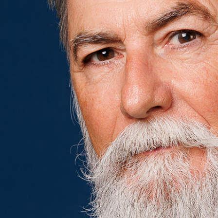
Philippe Dumas
Hauteur
177 cm
Poitrine
99 cm
Taille
89 cm
Hanches
94 cm
Pantalon
40
Pointure
42
Cheveux
Poivre & Sel
Yeux
Marrons
Télécharger le pdf