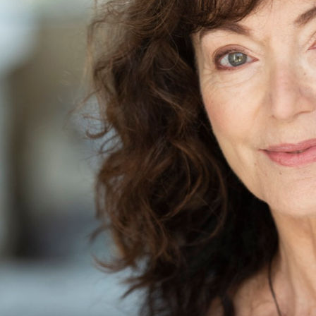
Yannick Rocher
Hauteur
170 cm
Poitrine
90 cm
Pantalon
38, 40
Pointure
41, 40
Cheveux
Bruns, Châtains Foncés
Yeux
Marrons
Télécharger le pdf