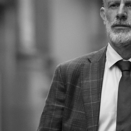
Daniel M Jacobs
Hauteur
176 cm
Pantalon
40
Pointure
43
Cheveux
Poivre & Sel
Yeux
Verts
Télécharger le pdf