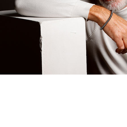
Daniel M Jacobs
Hauteur
176 cm
Pantalon
40
Pointure
43
Cheveux
Poivre & Sel
Yeux
Verts
Télécharger le pdf