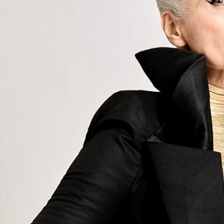
Isabelle Appay
Hauteur
168 cm
Poitrine
97 cm
Taille
83 cm
Hanches
104 cm
Pantalon
40, 42
Pointure
39
Cheveux
Gris
Yeux
Bleus, Verts
Télécharger le pdf