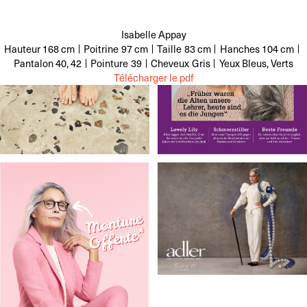
Isabelle Appay
Hauteur
168 cm
Poitrine
97 cm
Taille
83 cm
Hanches
104 cm
Pantalon
40, 42
Pointure
39
Cheveux
Gris
Yeux
Bleus, Verts
Télécharger le pdf