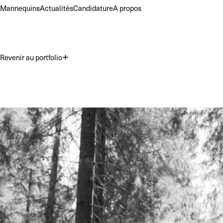
Mannequins
Actualités
Candidature
A propos
Revenir au portfolio
Premium
Commercial
Acting
Hau