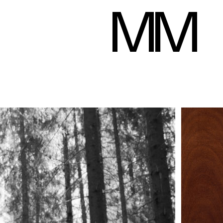
Isabelle Appay
teur
168 cm
Poitrine
97 cm
Taille
83 cm
Hanches
104 cm
Panta
Télécharger le pd