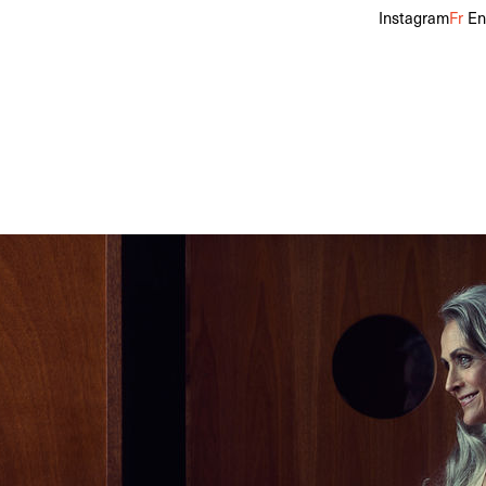
Instagram
Fr
En
lon
40, 42
Pointure
39
Cheveux
Gris
Yeux
Bleus, Verts
f