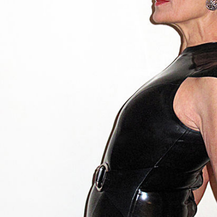
Isabelle Appay
Hauteur
168 cm
Poitrine
97 cm
Taille
83 cm
Hanches
104 cm
Pantalon
40, 42
Pointure
39
Cheveux
Gris
Yeux
Bleus, Verts
Télécharger le pdf