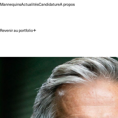
Mannequins
Actualités
Candidature
A propos
Revenir au portfolio
Premium
Commercial
Acting