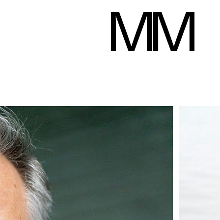
Andreas Von Tempel
Hauteur
187 cm
Poitrine
102 cm
Taille
86 cm
Hanches
98 cm
Télécharger le pd