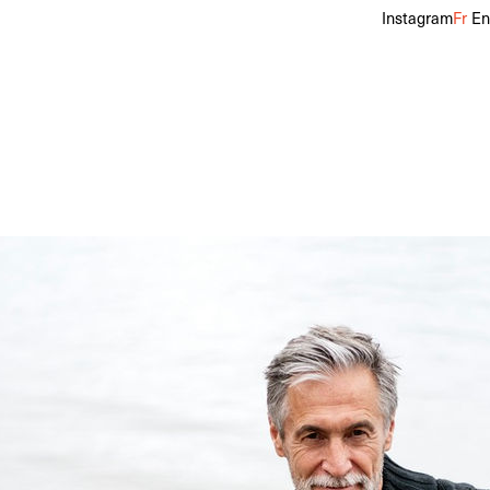
Instagram
Fr
En
hoff
Pointure
44
Cheveux
Poivre & Sel
Yeux
Marrons
f