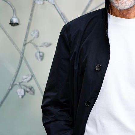
Andreas Von Tempelhoff
Hauteur
187 cm
Poitrine
102 cm
Taille
86 cm
Hanches
98 cm
Pointure
44
Cheveux
Poivre & Sel
Yeux
Marrons
Télécharger le pdf