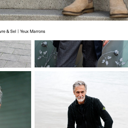
vre & Sel
Yeux
Marrons