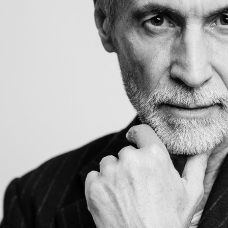
Andreas Von Tempelhoff
Hauteur
187 cm
Poitrine
102 cm
Taille
86 cm
Hanches
98 cm
Pointure
44
Cheveux
Poivre & Sel
Yeux
Marrons
Télécharger le pdf