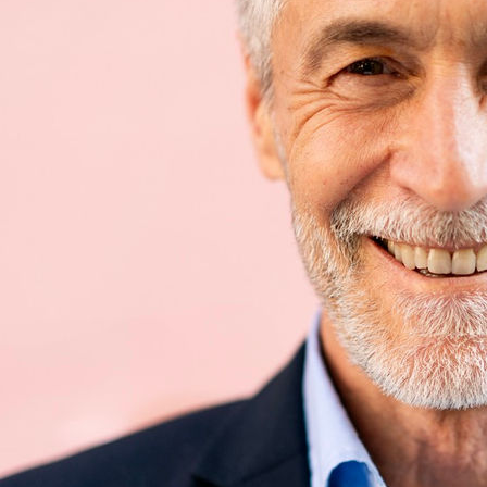
Andreas Von Tempelhoff
Hauteur
187 cm
Poitrine
102 cm
Taille
86 cm
Hanches
98 cm
Pointure
44
Cheveux
Poivre & Sel
Yeux
Marrons
Télécharger le pdf