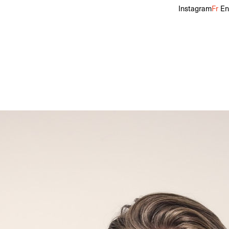
Instagram
Fr
En
talon
36
Pointure
39
Cheveux
Blonds
Yeux
Bleus
f