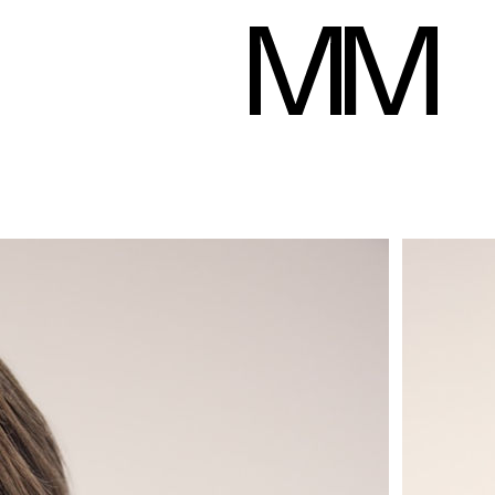
Ellen Gaffert
Hauteur
178 cm
Poitrine
87 cm
Taille
62 cm
Hanches
92 cm
Pan
Télécharger le pd