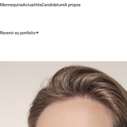
Mannequins
Actualités
Candidature
A propos
Revenir au portfolio
Premium
Commercial
Acting