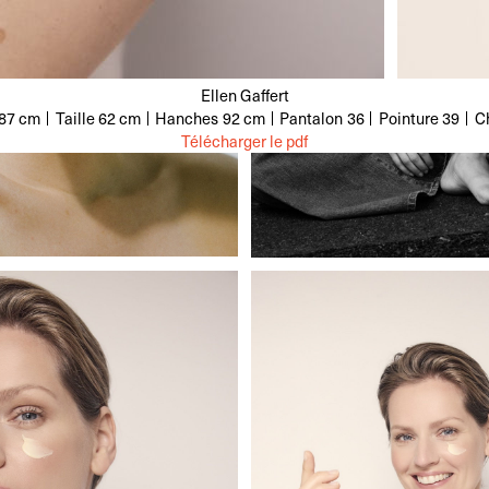
Ellen Gaffert
87 cm
Taille
62 cm
Hanches
92 cm
Pantalon
36
Pointure
39
C
Télécharger le pdf