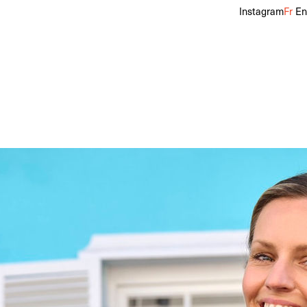
Instagram
Fr
En
talon
36
Pointure
39
Cheveux
Blonds
Yeux
Bleus
f