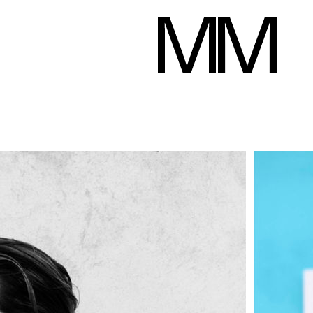
Ellen Gaffert
Hauteur
178 cm
Poitrine
87 cm
Taille
62 cm
Hanches
92 cm
Pan
Télécharger le pd