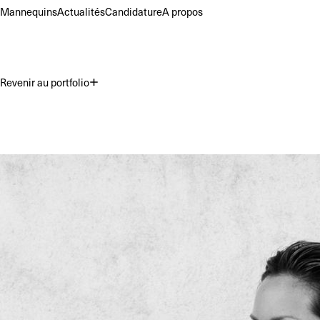
Mannequins
Actualités
Candidature
A propos
Revenir au portfolio
Premium
Commercial
Acting