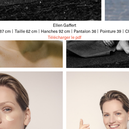
Ellen Gaffert
87 cm
Taille
62 cm
Hanches
92 cm
Pantalon
36
Pointure
39
C
Télécharger le pdf