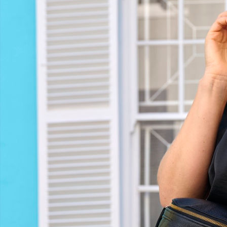
Ellen Gaffert
Hauteur
178 cm
Poitrine
87 cm
Taille
62 cm
Hanches
92 cm
Pantalon
36
Pointure
39
Cheveux
Blonds
Yeux
Bleus
Télécharger le pdf