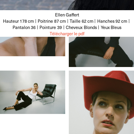
Ellen Gaffert
Hauteur
178 cm
Poitrine
87 cm
Taille
62 cm
Hanches
92 cm
Pantalon
36
Pointure
39
Cheveux
Blonds
Yeux
Bleus
Télécharger le pdf