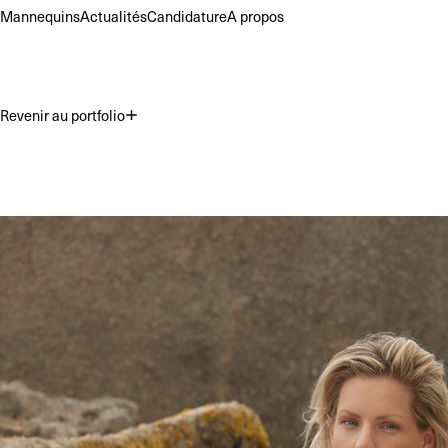
Mannequins
Actualités
Candidature
A propos
Revenir au portfolio
Premium
Commercial
Acting