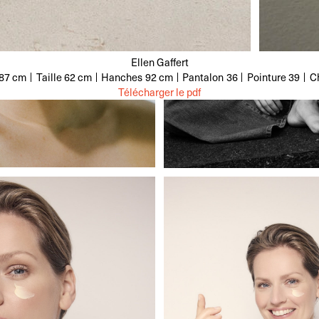
Ellen Gaffert
87 cm
Taille
62 cm
Hanches
92 cm
Pantalon
36
Pointure
39
C
Télécharger le pdf