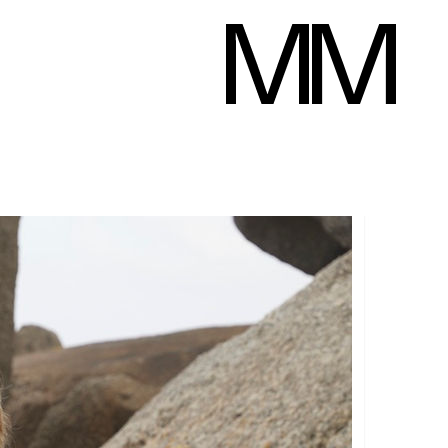
Ellen Gaffert
Hauteur
178 cm
Poitrine
87 cm
Taille
62 cm
Hanches
92 cm
Pan
Télécharger le pd