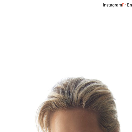
Instagram
Fr
En
talon
36
Pointure
39
Cheveux
Blonds
Yeux
Bleus
f