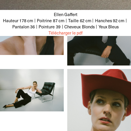
Ellen Gaffert
Hauteur
178 cm
Poitrine
87 cm
Taille
62 cm
Hanches
92 cm
Pantalon
36
Pointure
39
Cheveux
Blonds
Yeux
Bleus
Télécharger le pdf