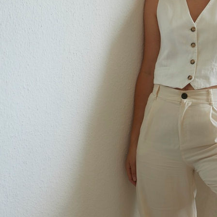
Ellen Gaffert
Hauteur
178 cm
Poitrine
87 cm
Taille
62 cm
Hanches
92 cm
Pantalon
36
Pointure
39
Cheveux
Blonds
Yeux
Bleus
Télécharger le pdf