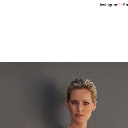
Instagram
Fr
En
talon
36
Pointure
39
Cheveux
Blonds
Yeux
Bleus
f