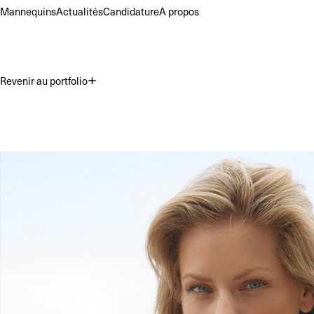
Mannequins
Actualités
Candidature
A propos
Revenir au portfolio
Premium
Commercial
Acting