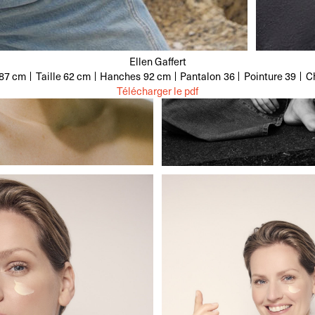
Ellen Gaffert
87 cm
Taille
62 cm
Hanches
92 cm
Pantalon
36
Pointure
39
C
Télécharger le pdf