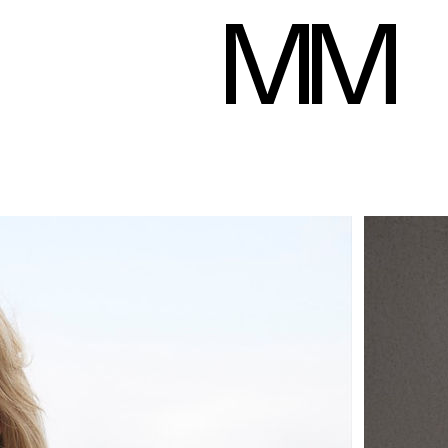
Ellen Gaffert
Hauteur
178 cm
Poitrine
87 cm
Taille
62 cm
Hanches
92 cm
Pan
Télécharger le pd